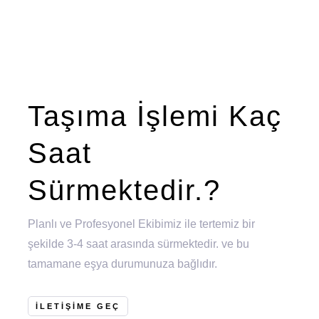
Taşıma İşlemi Kaç
Saat
Sürmektedir.?
Planlı ve Profesyonel Ekibimiz ile tertemiz bir
şekilde 3-4 saat arasında sürmektedir. ve bu
tamamane eşya durumunuza bağlıdır.
ILETIŞIME GEÇ