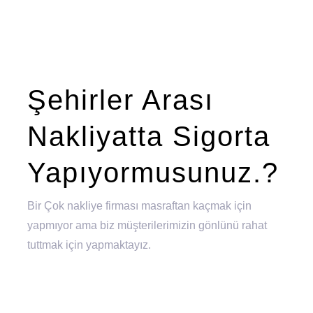
Şehirler Arası
Nakliyatta Sigorta
Yapıyormusunuz.?
Bir Çok nakliye firması masraftan kaçmak için
yapmıyor ama biz müşterilerimizin gönlünü rahat
tuttmak için yapmaktayız.