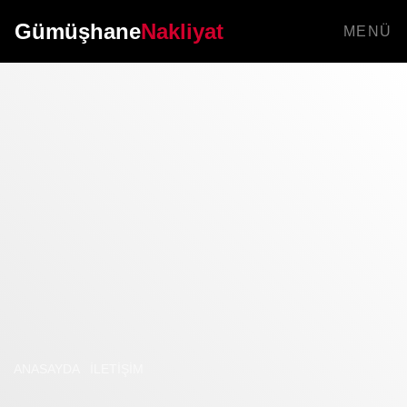
Gümüşhane
Nakliyat
MENÜ
ANASAYDA
İLETIŞIM