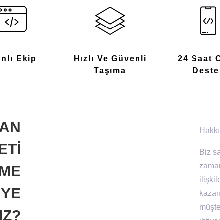
anlı Ekip
Hızlı Ve Güvenli
24 Saat 
Taşıma
Deste
MAN
Hakkı
ETİ
Biz sa
zaman
İME
ilişki
YE
kazan
müşter
IZ?