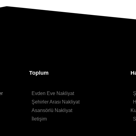
Toplum
H
er
Evden Eve Nakliyat
Ş
Şehirler Arası Nakliyat
H
Asansörlü Nakliyat
Ku
İletişim
S