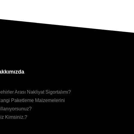
akkımızda
ehirler Arası Nakliyat Sigortalımı?
angi Paketleme Malzemelerini
llanıyorsunuz?
iz Kimsiniz.?