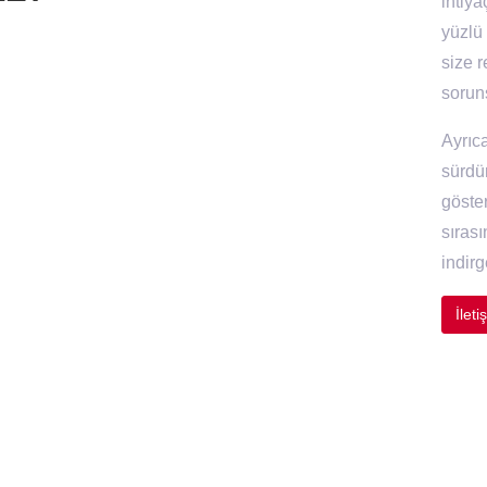
ihtiya
yüzlü
size r
soruns
Ayrıc
sürdür
göste
sırası
indir
İlet