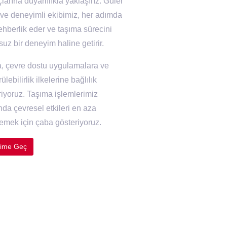
çlarına duyarlılıkla yaklaşırız. Güler
 ve deneyimli ekibimiz, her adımda
ehberlik eder ve taşıma sürecini
uz bir deneyim haline getirir.
a, çevre dostu uygulamalara ve
ülebilirlik ilkelerine bağlılık
riyoruz. Taşıma işlemlerimiz
nda çevresel etkileri en aza
gemek için çaba gösteriyoruz.
işime Geç